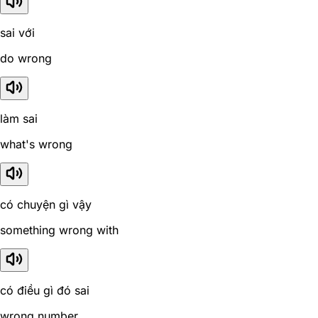
sai với
do wrong
làm sai
what's wrong
có chuyện gì vậy
something wrong with
có điều gì đó sai
wrong number