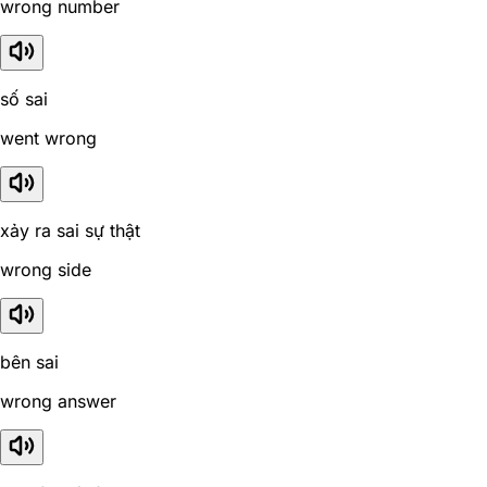
wrong number
số sai
went wrong
xảy ra sai sự thật
wrong side
bên sai
wrong answer