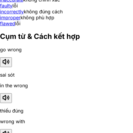
faulty
lỗi
incorrectly
không đúng cách
improper
không phù hợp
flawed
lỗi
Cụm từ & Cách kết hợp
go wrong
sai sót
in the wrong
thiếu đúng
wrong with