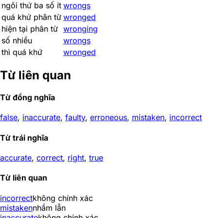
ngôi thứ ba số ít
wrongs
quá khứ phân từ
wronged
hiện tại phân từ
wronging
số nhiều
wrongs
thì quá khứ
wronged
Từ liên quan
Từ đồng nghĩa
false
,
inaccurate
,
faulty
,
erroneous
,
mistaken
,
incorrect
Từ trái nghĩa
accurate
,
correct
,
right
,
true
Từ liên quan
incorrect
không chính xác
mistaken
nhầm lẫn
inaccurate
không chính xác