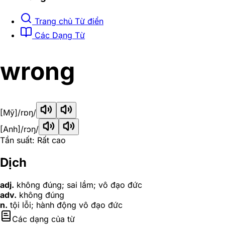
Trang chủ Từ điển
Các Dạng Từ
wrong
[Mỹ]
/rɒŋ/
[Anh]
/rɔŋ/
Tần suất: Rất cao
Dịch
adj.
không đúng; sai lầm; vô đạo đức
adv.
không đúng
n.
tội lỗi; hành động vô đạo đức
Các dạng của từ