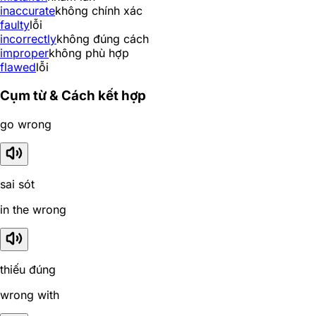
inaccurate
không chính xác
faulty
lỗi
incorrectly
không đúng cách
improper
không phù hợp
flawed
lỗi
Cụm từ & Cách kết hợp
go wrong
sai sót
in the wrong
thiếu đúng
wrong with