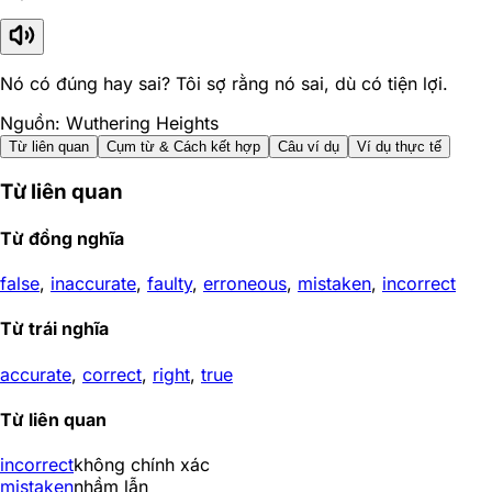
Nó có đúng hay sai? Tôi sợ rằng nó sai, dù có tiện lợi.
Nguồn: Wuthering Heights
Từ liên quan
Cụm từ & Cách kết hợp
Câu ví dụ
Ví dụ thực tế
Từ liên quan
Từ đồng nghĩa
false
,
inaccurate
,
faulty
,
erroneous
,
mistaken
,
incorrect
Từ trái nghĩa
accurate
,
correct
,
right
,
true
Từ liên quan
incorrect
không chính xác
mistaken
nhầm lẫn