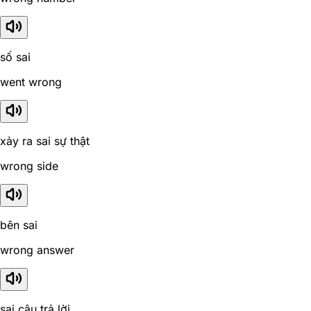
số sai
went wrong
xảy ra sai sự thật
wrong side
bên sai
wrong answer
sai câu trả lời