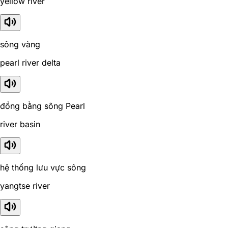
yellow river
sông vàng
pearl river delta
đồng bằng sông Pearl
river basin
hệ thống lưu vực sông
yangtse river