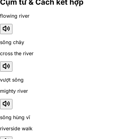
Cụm từ & Cách kết hợp
flowing river
sông chảy
cross the river
vượt sông
mighty river
sông hùng vĩ
riverside walk