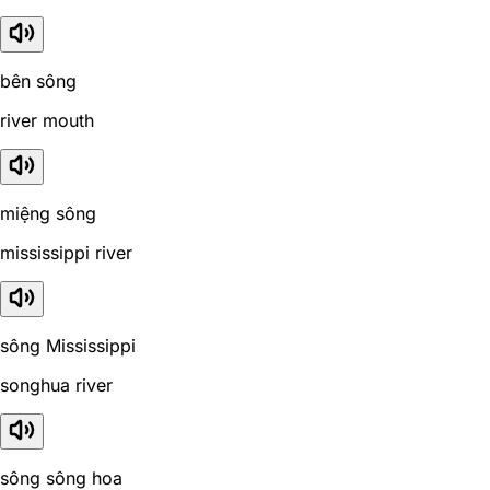
bên sông
river mouth
miệng sông
mississippi river
sông Mississippi
songhua river
sông sông hoa