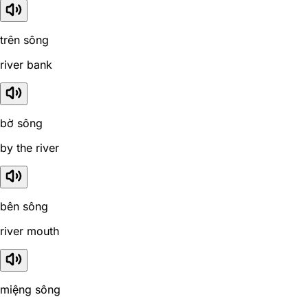
trên sông
river bank
bờ sông
by the river
bên sông
river mouth
miệng sông