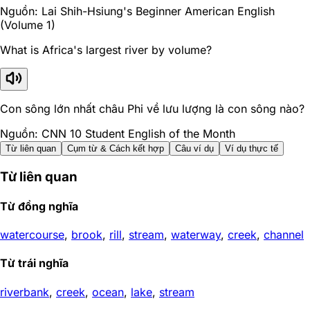
Nguồn: Lai Shih-Hsiung's Beginner American English
(Volume 1)
What is Africa's largest river by volume?
Con sông lớn nhất châu Phi về lưu lượng là con sông nào?
Nguồn: CNN 10 Student English of the Month
Từ liên quan
Cụm từ & Cách kết hợp
Câu ví dụ
Ví dụ thực tế
Từ liên quan
Từ đồng nghĩa
watercourse
,
brook
,
rill
,
stream
,
waterway
,
creek
,
channel
Từ trái nghĩa
riverbank
,
creek
,
ocean
,
lake
,
stream