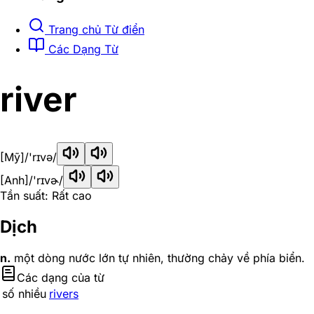
Trang chủ Từ điển
Các Dạng Từ
river
[Mỹ]
/'rɪvə/
[Anh]
/'rɪvɚ/
Tần suất: Rất cao
Dịch
n.
một dòng nước lớn tự nhiên, thường chảy về phía biển.
Các dạng của từ
số nhiều
rivers