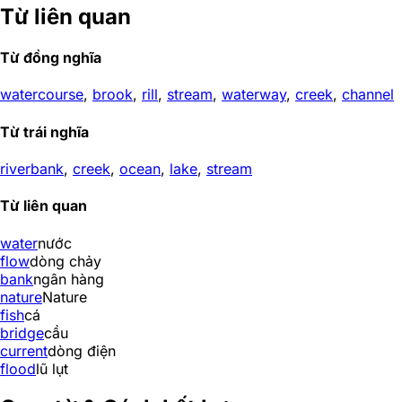
Từ liên quan
Từ đồng nghĩa
watercourse
,
brook
,
rill
,
stream
,
waterway
,
creek
,
channel
Từ trái nghĩa
riverbank
,
creek
,
ocean
,
lake
,
stream
Từ liên quan
water
nước
flow
dòng chảy
bank
ngân hàng
nature
Nature
fish
cá
bridge
cầu
current
dòng điện
flood
lũ lụt