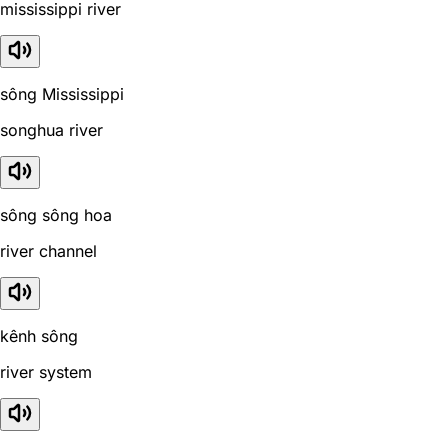
mississippi river
sông Mississippi
songhua river
sông sông hoa
river channel
kênh sông
river system