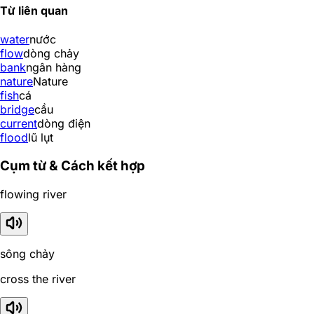
Từ liên quan
water
nước
flow
dòng chảy
bank
ngân hàng
nature
Nature
fish
cá
bridge
cầu
current
dòng điện
flood
lũ lụt
Cụm từ & Cách kết hợp
flowing river
sông chảy
cross the river